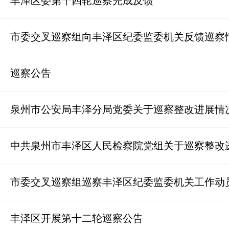
丰泽区委第十四轮巡察完成反馈
市委交叉巡察组向丰泽区纪委监委机关反馈巡察
巡察公告
泉州市公安局丰泽分局党委关于巡察整改进展情
中共泉州市丰泽区人民检察院党组关于巡察整改
市委交叉巡察组巡察丰泽区纪委监委机关工作动
丰泽区开展第十二轮巡察公告