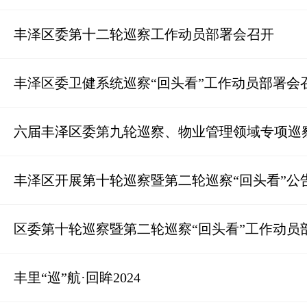
丰泽区委第十二轮巡察工作动员部署会召开
丰泽区委卫健系统巡察“回头看”工作动员部署会
六届丰泽区委第九轮巡察、物业管理领域专项巡察
丰泽区开展第十轮巡察暨第二轮巡察“回头看”公
区委第十轮巡察暨第二轮巡察“回头看”工作动员
丰里“巡”航·回眸2024