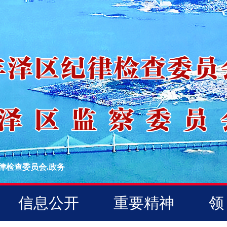
律检查委员会.政务
信息公开
重要精神
领