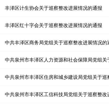
丰泽区计生协会关于巡察整改进展情况的通报
丰泽区红十字会关于巡察整改进展情况的通报
中共丰泽区商务局党组关于巡察整改进展情况的
中共泉州市丰泽区人力资源和社会保障局党组关
中共泉州市丰泽区住房和城乡建设局党组关于巡
中共泉州市丰泽区工信科技局党组关于巡察整改