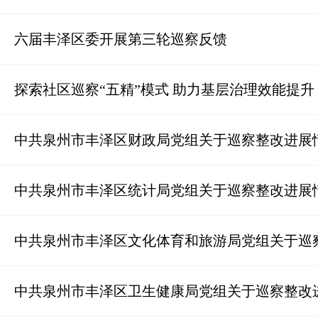
​六届丰泽区委开展第三轮巡察反馈
探索社区巡察“五精”模式 助力基层治理效能提升
中共泉州市丰泽区财政局党组关于巡察整改进展
中共泉州市丰泽区统计局党组关于巡察整改进展
中共泉州市丰泽区文化体育和旅游局党组关于巡
中共泉州市丰泽区卫生健康局党组关于巡察整改