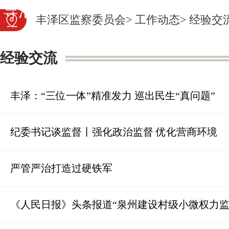
导活动
审查调查
党纪法
丰泽区监察委员会
>
工作动态
>
经验交
规
图片新闻
营商云监
经验交流
督
丰泽：“三位一体”精准发力 巡出民生“真问题”
纪委书记谈监督丨强化政治监督 优化营商环境
严管严治打造过硬铁军
《人民日报》头条报道“泉州建设村级小微权力监