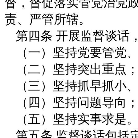
督，督促落实管党治党
责、严管所辖。
第四条 开展监督谈话
（一）坚持党要管党
（二）坚持突出重点
（三）坚持抓早抓小
（四）坚持问题导向
（五）坚持实事求是
第五条 监督谈话包括