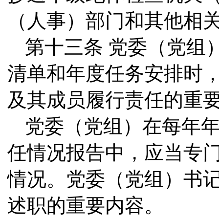
（人事）部门和其他相
第十三条 党委（党组
清单和年度任务安排时
及其成员履行责任的重
党委（党组）在每年
任情况报告中，应当专
情况。党委（党组）书
述职的重要内容。