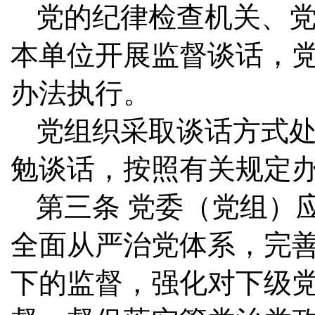
党的纪律检查机关、
本单位开展监督谈话，
办法执行。
党组织采取谈话方式
勉谈话，按照有关规定
第三条 党委（党组）
全面从严治党体系，完
下的监督，强化对下级党