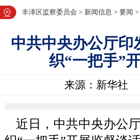
图片新闻
丰泽区监察委员会
>
新闻信息
>
要闻
>
中共中央办公厅印
织“一把手”
来源：新华社
近日，中共中央办公