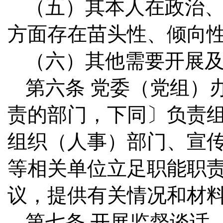
（五）其本人在政治
方面存在苗头性、倾向
（六）其他需要开展
第六条 党委（党组）
责的部门，下同〕负责
组织（人事）部门、宣
等相关单位立足职能职
议，提供有关情况和材
第七条 开展监督谈话