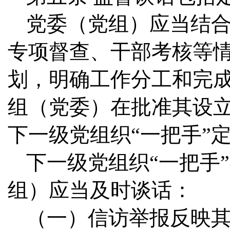
党委（党组）应当结
专项督查、干部考核等
划，明确工作分工和完
组（党委）在批准其设
下一级党组织“一把手”
下一级党组织“一把手
组）应当及时谈话：
（一）信访举报反映