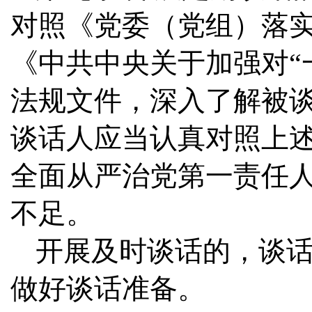
对照《党委（党组）落
《中共中央关于加强对“
法规文件，深入了解被
谈话人应当认真对照上
全面从严治党第一责任
不足。
开展及时谈话的，谈
做好谈话准备。