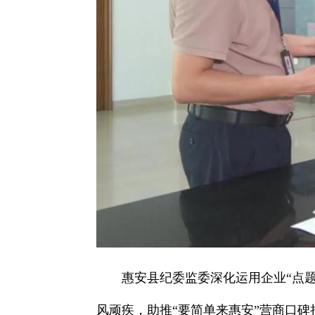
惠安县纪委监委深化运用企业“点题
风顽疾，助推“要简单来惠安”营商口