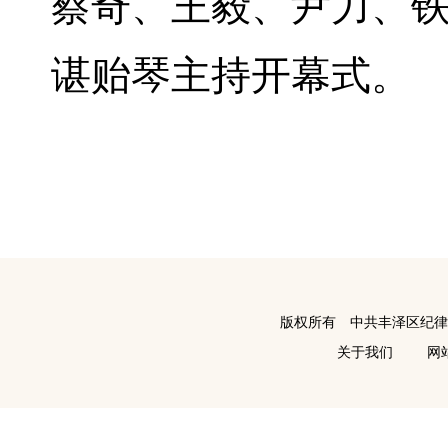
蔡奇、王毅、尹力、
谌贻琴主持开幕式。
版权所有 中共丰泽区纪
关于我们
网