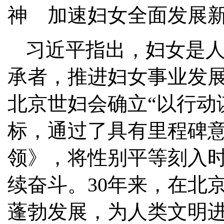
神 加速妇女全面发展
习近平指出，妇女是
承者，推进妇女事业发展
北京世妇会确立“以行动
标，通过了具有里程碑
领》，将性别平等刻入
续奋斗。30年来，在北
蓬勃发展，为人类文明