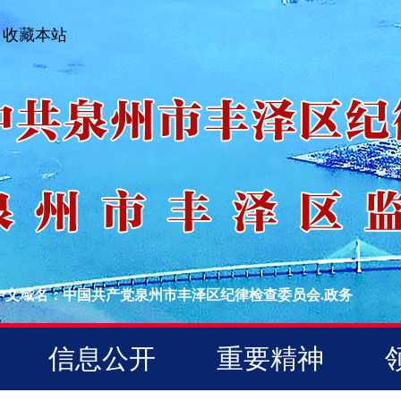
收藏本站
中文域名：中国共产党泉州市丰泽区纪律检查委员会.政务
信息公开
重要精神