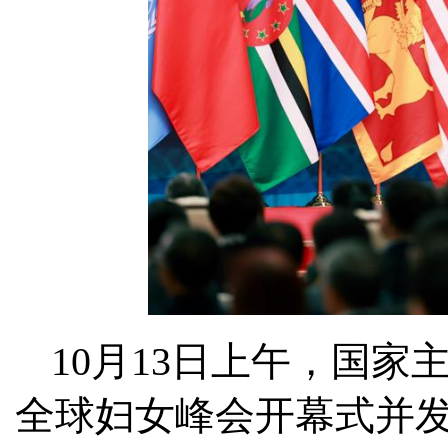
10月13日上午，国
全球妇女峰会开幕式并发