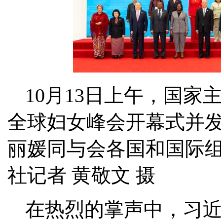
10月13日上午，国
全球妇女峰会开幕式并
丽媛同与会各国和国际
社记者 黄敬文 摄
在热烈的掌声中，习