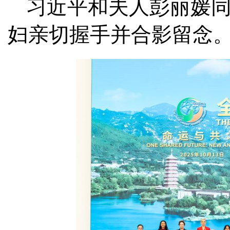
习近平和夫人彭丽媛
妇亲切握手并合影留念