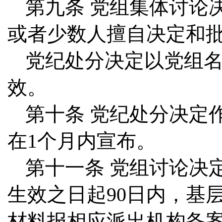
第九条 党组集体讨论
或者少数人擅自决定和
党纪处分决定以党组
效。
第十条 党纪处分决定
在1个月内宣布。
第十一条 党组讨论决
生效之日起90日内，基
材料报相应派出机构备