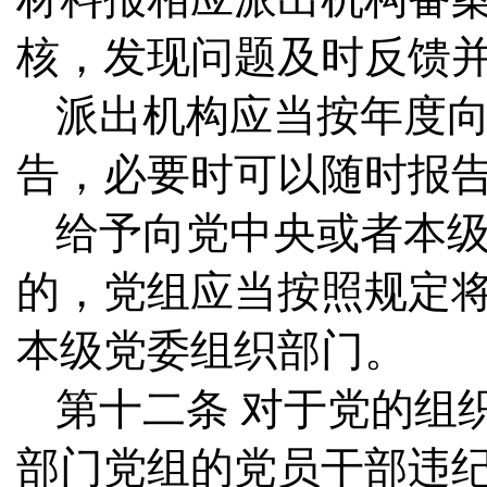
核，发现问题及时反馈
派出机构应当按年度
告，必要时可以随时报
给予向党中央或者本
的，党组应当按照规定
本级党委组织部门。
第十二条 对于党的组
部门党组的党员干部违