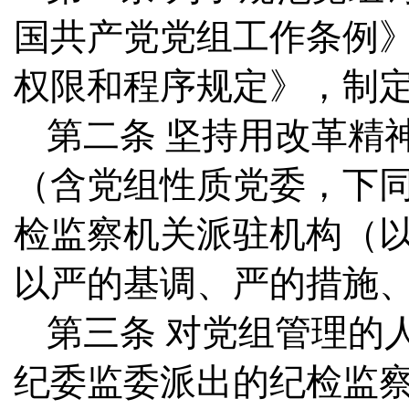
国共产党党组工作条例
权限和程序规定》，制
第二条 坚持用改革精
（含党组性质党委，下
检监察机关派驻机构（
以严的基调、严的措施
第三条 对党组管理的
纪委监委派出的纪检监