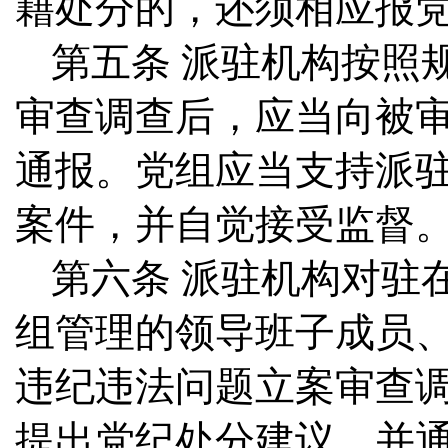
籍处分的，还须相应报
第五条 派驻机构按照
审查调查后，应当向被
通报。党组应当支持派
案件，并自觉接受监督
第六条 派驻机构对驻
组管理的领导班子成员
违纪违法问题立案审查
提出党纪处分建议，并