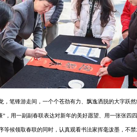
，笔锋游走间，一个个苍劲有力、飘逸洒脱的大字跃然纸上
“廉”，用一副副春联表达对新年的美好愿望、用一张张四
序等候领取春联的同时，认真观看书法家挥毫泼墨，不禁