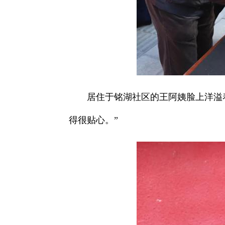
居住于铭湖社区的王阿姨脸上洋溢
得很贴心。”