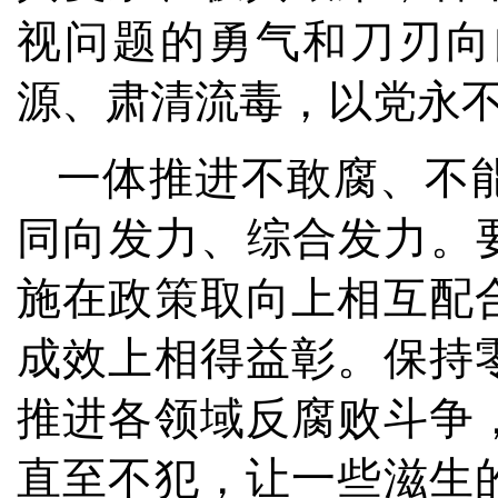
视问题的勇气和刀刃向
源、肃清流毒，以党永
一体推进不敢腐、不
同向发力、综合发力。
施在政策取向上相互配
成效上相得益彰。保持
推进各领域反腐败斗争
直至不犯，让一些滋生