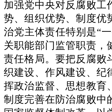
加强党中央对反腐败工
势、组织优势、制度优
治党主体责任特别是“
关职能部门监管职责，
责任格局。要把反腐败
织建设、作风建设、纪
挥政治监督、思想教育
制度完善在防治腐败中