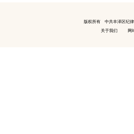
版权所有 中共丰泽区纪
关于我们
网