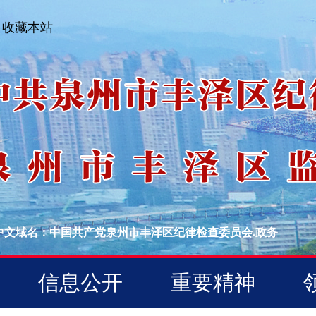
收藏本站
中文域名：中国共产党泉州市丰泽区纪律检查委员会.政务
信息公开
重要精神