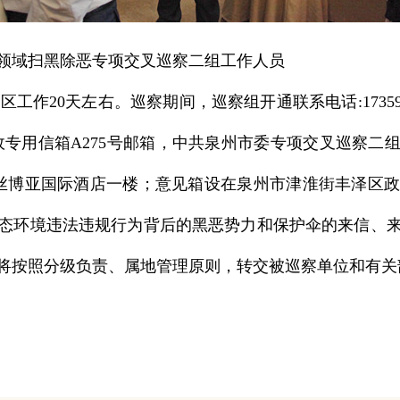
域扫黑除恶专项交叉巡察二组工作人员
作20天左右。巡察期间，巡察组开通联系电话:173599
市邮政专用信箱A275号邮箱，中共泉州市委专项交叉巡察二
丝博亚国际酒店一楼；意见箱设在泉州市津淮街丰泽区
态环境违法违规行为背后的黑恶势力和保护伞的来信、
将按照分级负责、属地管理原则，转交被巡察单位和有关