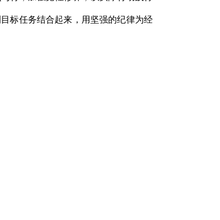
划目标任务结合起来，用坚强的纪律为经