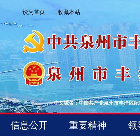
设为首页
收藏本站
中文域名：中国共产党泉州市丰泽区纪
信息公开
重要精神
领