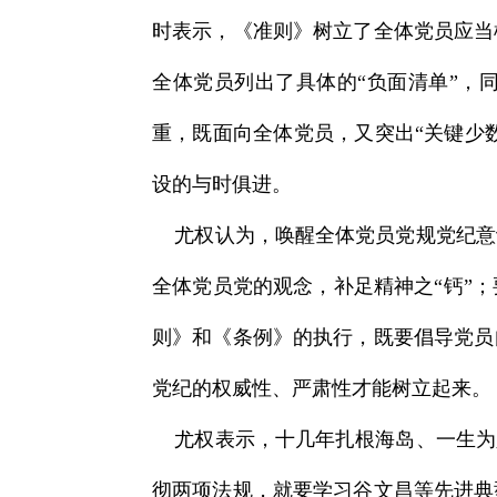
时表示，《准则》树立了全体党员应当
全体党员列出了具体的“负面清单”，
重，既面向全体党员，又突出“关键少数
设的与时俱进。
尤权认为，唤醒全体党员党规党纪意
全体党员党的观念，补足精神之“钙”
则》和《条例》的执行，既要倡导党员
党纪的权威性、严肃性才能树立起来。
尤权表示，十几年扎根海岛、一生为
彻两项法规，就要学习谷文昌等先进典