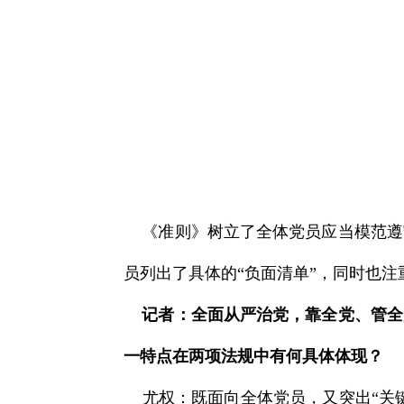
《准则》树立了全体党员应当模范遵
员列出了具体的“负面清单”，同时也注
记者：全面从严治党，靠全党、管全
一特点在两项法规中有何具体体现？
尤权：既面向全体党员，又突出“关键