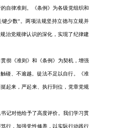
行的自律准则。《条例》为各级党组织和
关键少数”。两项法规坚持立德与立规并
对依规治党规律认识的深化，实现了纪律建
贯彻《准则》和《条例》为契机，增强
不触碰、不逾越。徒法不足以自行。《准
矩挺起来，严起来、执行到位，党章党规
书记对他给予了高度评价。我们学习贯
照笃行，加强党性修养，以实际行动践行