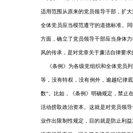
适用范围从原来的党员领导干部，扩大
全体党员应当模范遵守的道德标准。同
方面，确立了党员领导干部应当身体力
风的传承，是对党章关于廉洁自律要求
《条例》为各级党组织和全体党员列出
等，没有特权，没有例外，逾越纪律底
数”。比如，《条例》明确规定，禁止
活动捞取政治资本。这就是对党员领导
业作出限制性规定，目的就是防止利益