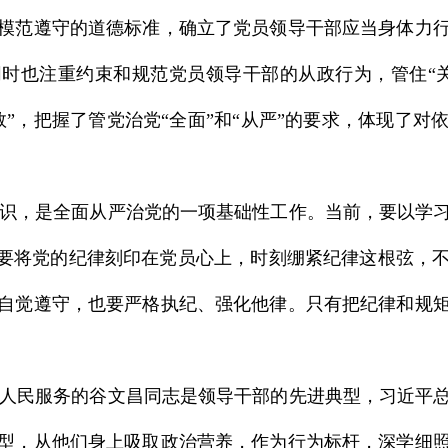
模范遵守的道德标准，确立了党员领导干部应当身体力
同时也注重约束和规范党员领导干部的从政行为，管住“
”，把握了管党治党“全面”和“从严”的要求，体现了
识，是全面从严治党的一项基础性工作。当前，要以学习
；要将党的纪律刻印在党员心上，时刻绷紧纪律这根弦，
自觉遵守，也要严格执纪、强化他律。只有把纪律和规
人民服务的谷文昌同志是领导干部的先进典型，习近平总
型，从他们身上吸取政治营养，作为行为标杆，深学细