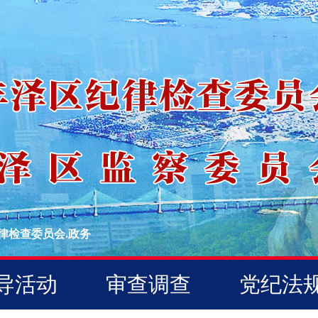
律检查委员会.政务
导活动
审查调查
党纪法