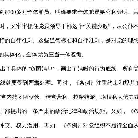
到8700多万全体党员。明确要求全体党员要公私分明、
时，又牢牢抓住党员领导干部这个“关键少数”，从公仆
行的自律准则。这些道德标准和自律准则，是对党的理
的具体化，全体党员应当一体遵循。
了具体的“负面清单”，画出了清晰的行为底线。所有
线就要受到严肃处理。同时，《条例》注重约束和规范
在党内搞团团伙伙、结党营私、拉帮结派、培植私人势力
干部提出的一条严肃的政治纪律和政治规矩。又如，《
冲突、权力滥用。再如，《条例》对党组织不履行全面