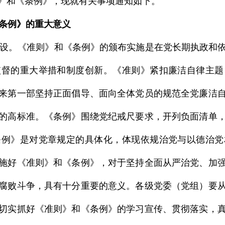
》和《条例》，现就有关事项通知如下。
条例》的重大意义
设。《准则》和《条例》的颁布实施是在党长期执政和依
监督的重大举措和制度创新。《准则》紧扣廉洁自律主题
来第一部坚持正面倡导、面向全体党员的规范全党廉洁
的高标准。《条例》围绕党纪戒尺要求，开列负面清单
条例》是对党章规定的具体化，体现依规治党与以德治党
施好《准则》和《条例》，对于坚持全面从严治党、加
腐败斗争，具有十分重要的意义。各级党委（党组）要
切实抓好《准则》和《条例》的学习宣传、贯彻落实，