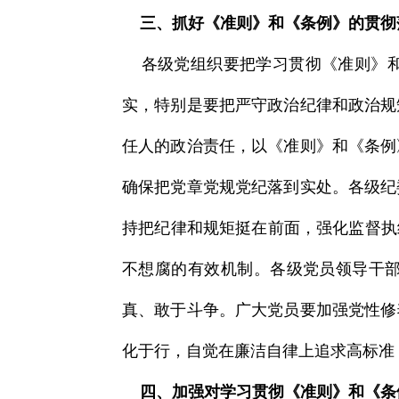
三、抓好《准则》和《条例》的贯彻
各级党组织要把学习贯彻《准则》和
实，特别是要把严守政治纪律和政治规
任人的政治责任，以《准则》和《条例
确保把党章党规党纪落到实处。各级纪
持把纪律和规矩挺在前面，强化监督执
不想腐的有效机制。各级党员领导干
真、敢于斗争。广大党员要加强党性修
化于行，自觉在廉洁自律上追求高标准
四、加强对学习贯彻《准则》和《条