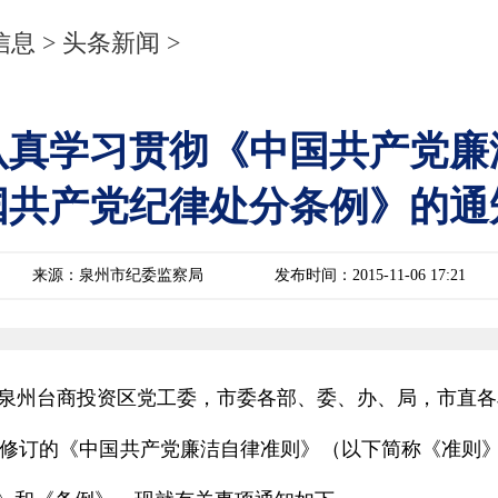
信息
>
头条新闻
>
认真学习贯彻《中国共产党廉
国共产党纪律处分条例》的通
来源：泉州市纪委监察局
发布时间：2015-11-06 17:21
泉州台商投资区党工委，市委各部、委、办、局，市直各
了新修订的《中国共产党廉洁自律准则》（以下简称《准