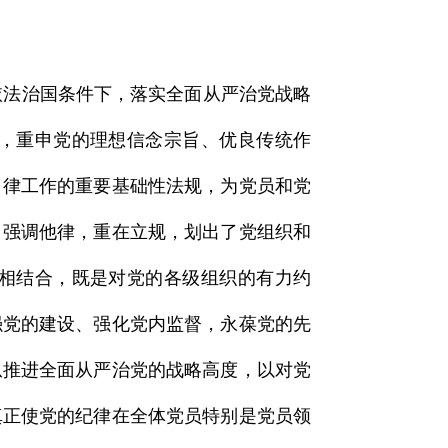
法治国条件下，落实全面从严治党战略
，重申党的理想信念宗旨、优良传统作
自律工作的重要基础性法规，为党员和党
，强调他律，重在立规，划出了党组织和
相结合，既是对党的各级组织的有力约
强党的建设、强化党内监督，永葆党的先
从推进全面从严治党的战略高度，以对党
真正使党的纪律在全体党员特别是党员领