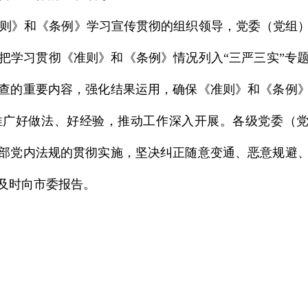
则》和《条例》学习宣传贯彻的组织领导，党委（党组）
把学习贯彻《准则》和《条例》情况列入“三严三实”专
查的重要内容，强化结果运用，确保《准则》和《条例
广好做法、好经验，推动工作深入开展。各级党委（党
部党内法规的贯彻实施，坚决纠正随意变通、恶意规避
及时向市委报告。