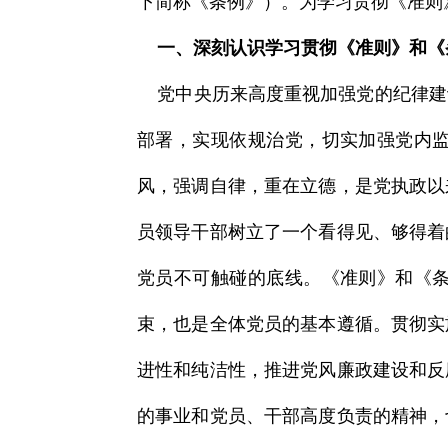
下简称《条例》）。为学习贯彻《准则
一、深刻认识学习贯彻《准则》和《
党中央历来高度重视加强党的纪律建
部署，实现依规治党，切实加强党内
风，强调自律，重在立德，是党执政以
员领导干部树立了一个看得见、够得着
党员不可触碰的底线。《准则》和《
束，也是全体党员的基本遵循。贯彻实
进性和纯洁性，推进党风廉政建设和反
的事业和党员、干部高度负责的精神，