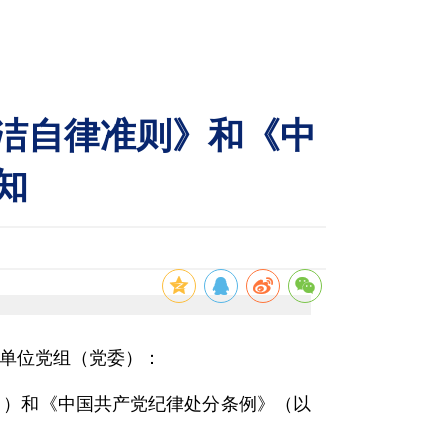
洁自律准则》和《中
知
单位党组（党委）：
则》）和《中国共产党纪律处分条例》（以