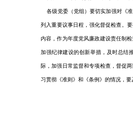
各级党委（党组）要切实加强对《准
列入重要议事日程，强化督促检查。要
内容，作为年度党风廉政建设责任制检
加强纪律建设的创新举措，及时总结推
际，加强日常监督和专项检查，督促两
习贯彻《准则》和《条例》的情况，要